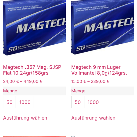
Magtech .357 Mag. SJSP-
Magtech 9 mm Luger
Flat 10,24gr/158grs
Vollmantel 8,0g/124grs.
24,00
€
–
449,00
€
15,00
€
–
239,00
€
Menge
Menge
50
1000
50
1000
Ausführung wählen
Ausführung wählen