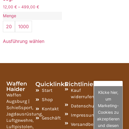
12,00
€
–
499,00
€
Menge
20
1000
Ausführung wählen
Waffen
Quicklinks
Richtlinien
Haider
Start
Kauf
Klicke hier,
Waffen
widerrufen
um
Shop
Augsburg |
Datenschutzrichtlinie
Marketing-
Schießsport,
Kontakt
Cookies zu
Jagdausrüstung,
Impressum
Geschäft
akzeptieren
Luftgewehre,
Versandbedingungen
und diesen
Luftpistolen,