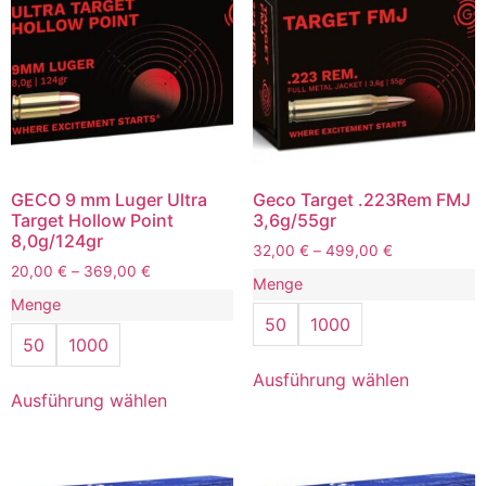
GECO 9 mm Luger Ultra
Geco Target .223Rem FMJ
Target Hollow Point
3,6g/55gr
8,0g/124gr
32,00
€
–
499,00
€
20,00
€
–
369,00
€
Menge
Menge
50
1000
50
1000
Ausführung wählen
Ausführung wählen