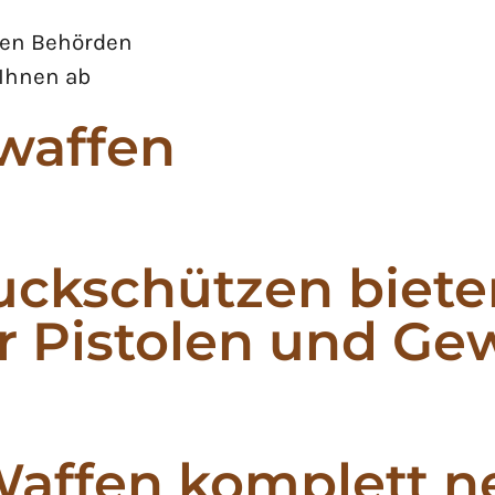
den Behörden
 Ihnen ab
kwaffen
uckschützen biete
r Pistolen und Ge
Waffen komplett ne