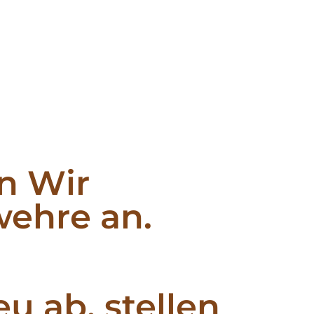
n Wir
wehre an.
u ab, stellen