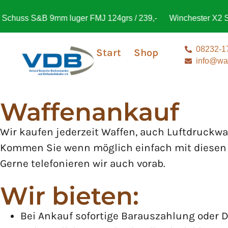
chuss S&B 9mm luger FMJ 124grs / 239,-
Winchester X2 Ste
08232-1
Start
Shop
info@waf
Waffenankauf
Wir kaufen jederzeit Waffen, auch Luftdruckwaf
Kommen Sie wenn möglich einfach mit diesen b
Gerne telefonieren wir auch vorab.
Wir bieten:
Bei Ankauf sofortige Barauszahlung oder 