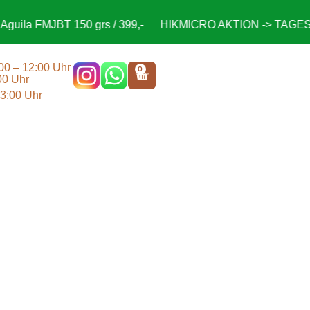
uila FMJBT 150 grs / 399,-
HIKMICRO AKTION -> TAGESPR
:00 – 12:00 Uhr
0
00 Uhr
13:00 Uhr