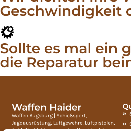
Geschwindigkeit 
Sollte es mal ein
die Reparatur beim
Waffen Haider
Qu
Waffen Augsburg | Schießsport,
Jagdausrüstung, Luftgewehre, Luftpistolen,
Schießbekleidung, Jagdwaffen, Munition,