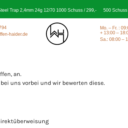
el Trap 2,4mm 24g 12/70 1000 Schuss / 299,-
500 Schuss Ag
794
Mo. – Fr. : 09
+ 13:00 – 18:
fen-haider.de
Sa.: 08:00 – 
fen, an.
ei uns vorbei und wir bewerten diese.
Direktüberweisung