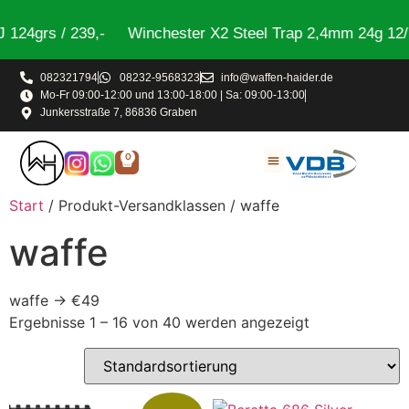
4grs / 239,-
Winchester X2 Steel Trap 2,4mm 24g 12/70
082321794
08232-9568323
info@waffen-haider.de
Mo-Fr 09:00-12:00 und 13:00-18:00 | Sa: 09:00-13:00
Junkersstraße 7, 86836 Graben
0
Start
/ Produkt-Versandklassen / waffe
waffe
waffe → €49
Ergebnisse 1 – 16 von 40 werden angezeigt