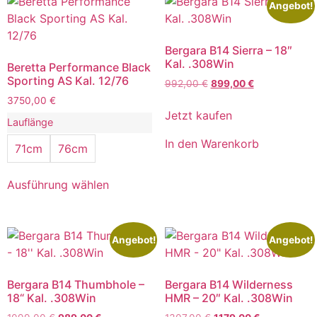
Angebot!
Bergara B14 Sierra – 18″
Kal. .308Win
Beretta Performance Black
Sporting AS Kal. 12/76
992,00
€
899,00
€
3750,00
€
Jetzt kaufen
Lauflänge
In den Warenkorb
71cm
76cm
Ausführung wählen
Angebot!
Angebot!
Bergara B14 Thumbhole –
Bergara B14 Wilderness
18“ Kal. .308Win
HMR – 20″ Kal. .308Win