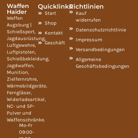
Waffen
Quicklinks
Richtlinien
Haider
Start
Kauf
Waffen
widerrufen
Shop
Augsburg |
Datenschutzrichtlinie
Schießsport,
Kontakt
Jagdausrüstung,
Impressum
Geschäft
Luftgewehre,
Versandbedingungen
Luftpistolen,
Schießbekleidung,
Allgemeine
Jagdwaffen,
Geschäftsbedingungen
Munition,
Zielfernrohre,
Wärmebildgeräte,
Ferngläser,
Widerladeartikel,
NC- und SP-
Pulver und
Waffenschränke.
Mo-Fr
09:00-